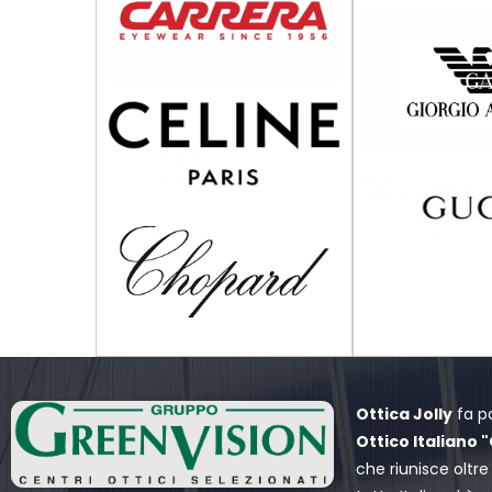
Ottica Jolly
fa p
Ottico Italiano 
che riunisce oltre