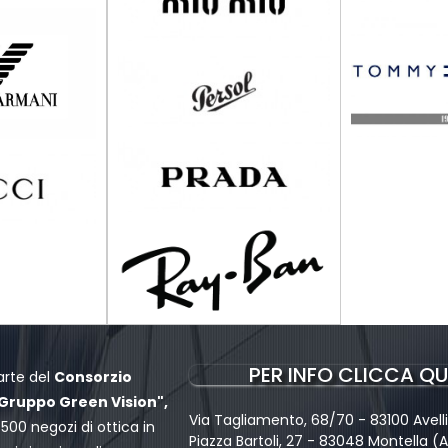
PER INFO CLICCA QU
arte del
Consorzio
"Gruppo Green Vision",
Via Tagliamento, 68/70 - 83100 Avell
 500 negozi di ottica in
Piazza Bartoli, 27 - 83048 Montella (