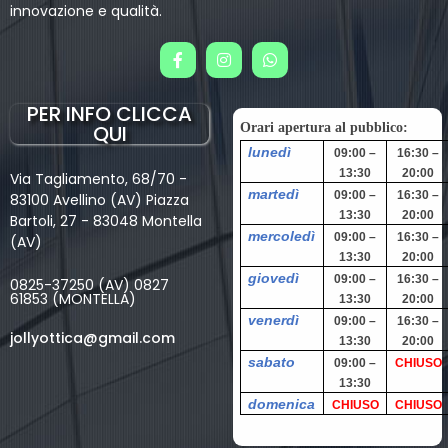
innovazione e qualità.
PER INFO CLICCA
QUI
Orari apertura al pubblico:
lunedì
09:00 –
16:30 –
13:30
20:00
Via Tagliamento, 68/70 -
martedì
09:00 –
16:30 –
83100 Avellino (AV) Piazza
13:30
20:00
Bartoli, 27 - 83048 Montella
mercoledì
09:00 –
16:30 –
(AV)
13:30
20:00
giovedì
09:00 –
16:30 –
0825-37250 (AV) 0827
61853 (MONTELLA)
13:30
20:00
venerdì
09:00 –
16:30 –
jollyottica@gmail.com
13:30
20:00
sabato
09:00 –
CHIUSO
13:30
domenica
CHIUSO
CHIUSO